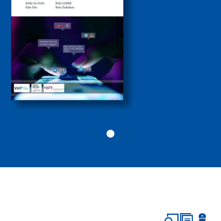
drugs- en
geweldscriminaliteit
2026
Politiekunde
Politiekunde