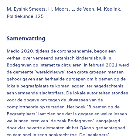
M. Eysink Smeets, H. Moors, L. de Veen, M. Koelink.
Politiekunde 125
Samenvatting
Medio 2020, tijdens de coronapandemie, begon een
verhaal over vermeend satanisch kindermisbruik in
Bodegraven op internet te circuleren. In februari 2021 werd
de gemeente ‘wereldnieuws’ toen grote groepen mensen
gehoor gaven aan herhaalde oproepen om bloemen op de
lokale begraafplaats te komen leggen, ter nagedachtenis
aan vermeende slachtoffers. De lokale autoriteiten stonden
voor de opgave om tegen de uitwassen van de
complottheorie op te treden. Het boek ‘Bloemen op de
Begraafplaats’ laat zien hoe dat is gegaan en welke lessen
we kunnen leren van ‘de zaak Bodegraven’. aangejaagd
door vier bevatte elementen uit het QAnon-gedachtegoed
en nam snel in zeggingskracht toe. De ‘aanjagers’