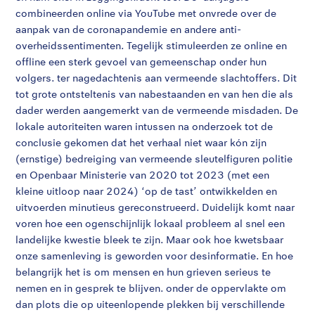
combineerden online via YouTube met onvrede over de
aanpak van de coronapandemie en andere anti-
overheidssentimenten. Tegelijk stimuleerden ze online en
offline een sterk gevoel van gemeenschap onder hun
volgers. ter nagedachtenis aan vermeende slachtoffers. Dit
tot grote ontsteltenis van nabestaanden en van hen die als
dader werden aangemerkt van de vermeende misdaden. De
lokale autoriteiten waren intussen na onderzoek tot de
conclusie gekomen dat het verhaal niet waar kón zijn
(ernstige) bedreiging van vermeende sleutelfiguren politie
en Openbaar Ministerie van 2020 tot 2023 (met een
kleine uitloop naar 2024) ‘op de tast’ ontwikkelden en
uitvoerden minutieus gereconstrueerd. Duidelijk komt naar
voren hoe een ogenschijnlijk lokaal probleem al snel een
landelijke kwestie bleek te zijn. Maar ook hoe kwetsbaar
onze samenleving is geworden voor desinformatie. En hoe
belangrijk het is om mensen en hun grieven serieus te
nemen en in gesprek te blijven. onder de oppervlakte om
dan plots die op uiteenlopende plekken bij verschillende