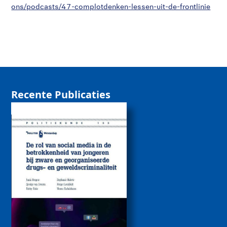
ons/podcasts/47-complotdenken-lessen-uit-de-frontlinie
Recente Publicaties
De rol van sociale
media bij de
betrokkenheid van
jongeren bij zware
drugs- en
geweldscriminaliteit