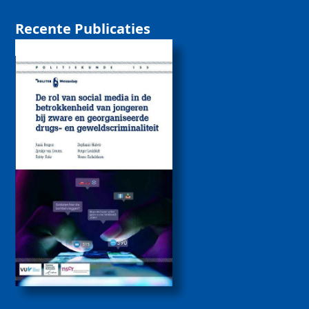
Recente Publicaties
De rol van sociale
media bij de
betrokkenheid van
jongeren bij zware
drugs- en
geweldscriminaliteit
2026
Politiekunde
Politiekunde