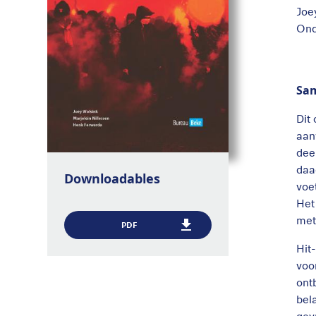
Joe
Ond
Sa
Dit
aan
dee
daa
Downloadables
voe
Het
met
PDF
Hit
voo
ont
bel