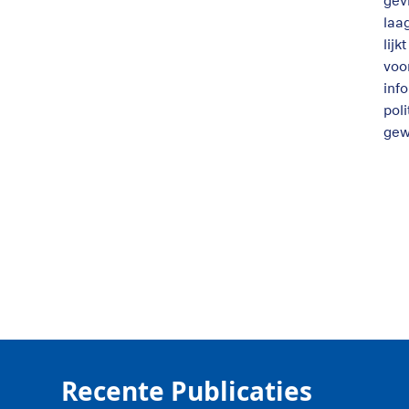
gev
laa
lij
voo
inf
pol
gew
Recente Publicaties