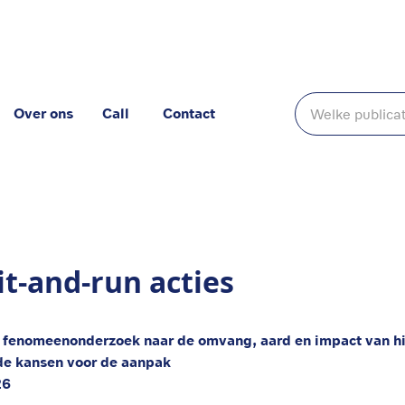
Over ons
Call
Contact
it-and-run acties
 fenomeenonderzoek naar de omvang, aard en impact van hit
de kansen voor de aanpak
26