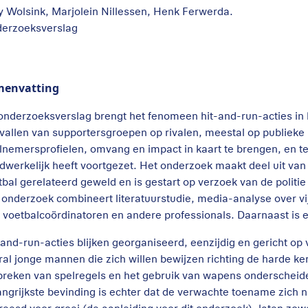
y Wolsink, Marjolein Nillessen, Henk Ferwerda.
erzoeksverslag
menvatting
 onderzoeksverslag brengt het fenomeen hit-and-run-acties in
vallen van supportersgroepen op rivalen, meestal op publieke
lnemersprofielen, omvang en impact in kaart te brengen, en te 
dwerkelijk heeft voortgezet. Het onderzoek maakt deel uit va
tbal gerelateerd geweld en is gestart op verzoek van de politie
 onderzoek combineert literatuurstudie, media-analyse over vij
 voetbalcoördinatoren en andere professionals. Daarnaast is
-and-run-acties blijken georganiseerd, eenzijdig en gericht op
ral jonge mannen die zich willen bewijzen richting de harde k
breken van spelregels en het gebruik van wapens onderscheide
angrijkste bevinding is echter dat de verwachte toename zich