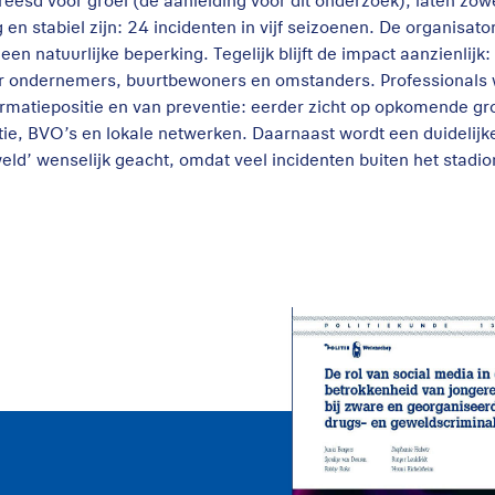
reesd voor groei (de aanleiding voor dit onderzoek), laten zow
g en stabiel zijn: 24 incidenten in vijf seizoenen. De organisa
kt een natuurlijke beperking. Tegelijk blijft de impact aanzienli
r ondernemers, buurtbewoners en omstanders. Professionals w
ormatiepositie en van preventie: eerder zicht op opkomende 
itie, BVO’s en lokale netwerken. Daarnaast wordt een duidelijk
eld’ wenselijk geacht, omdat veel incidenten buiten het stadio
De rol van sociale
media bij de
betrokkenheid van
jongeren bij zware
drugs- en
geweldscriminalite