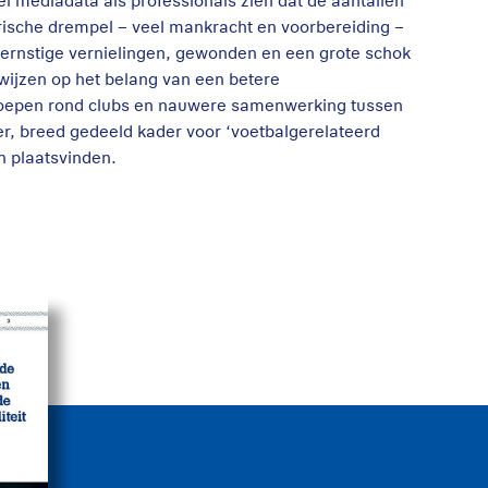
el mediadata als professionals zien dat de aantallen
torische drempel – veel mankracht en voorbereiding –
jk: ernstige vernielingen, gewonden en een grote schok
ijzen op het belang van een betere
groepen rond clubs en nauwere samenwerking tussen
er, breed gedeeld kader voor ‘voetbalgerelateerd
n plaatsvinden.
it