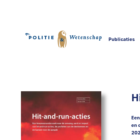
Publicaties
Home
Publicaties
Hit-and-run acties
H
Een
en 
20