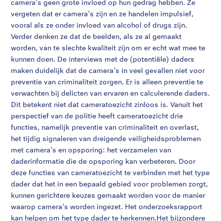
camera’s geen grote invloed op hun gedrag hebben. Ze
vergeten dat er camera’s zijn en ze handelen impulsief,
vooral als ze onder invloed van alcohol of drugs zijn.
Verder denken ze dat de beelden, als ze al gemaakt
worden, van te slechte kwaliteit zijn om er echt wat mee te
kunnen doen. De interviews met de (potentiële) daders
maken duidelijk dat de camera’s in veel gevallen niet voor
preventie van criminaliteit zorgen. Er is alleen preventie te
verwachten bij delicten van ervaren en calculerende daders.
Dit betekent niet dat cameratoezicht zinloos is. Vanuit het
perspectief van de politie heeft cameratoezicht drie
functies, namelijk preventie van criminaliteit en overlast,
het tijdig signaleren van dreigende veiligheidsproblemen
met camera’s en opsporing: het verzamelen van
daderinformatie die de opsporing kan verbeteren. Door
deze functies van cameratoezicht te verbinden met het type
dader dat het in een bepaald gebied voor problemen zorgt,
kunnen gerichtere keuzes gemaakt worden voor de manier
waarop camera’s worden ingezet. Het onderzoeksrapport
kan helpen om het type dader te herkennen.Het bijzondere