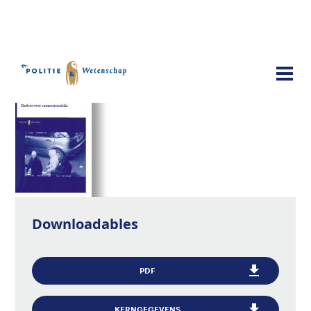
Publicaties
Daders over cameratoezicht
Downloadables
PDF
KERNGEGEVENS