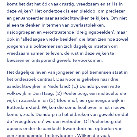
komt het dat het óók vaak rustig, vreedzaam en stil is in
deze wijken? Het onderzoek is een pleidooi om preciezer
en genuanceerder naar aandachtswijken te kijken. Om niet
alleen te denken in termen van overlastplekken,
risicogroepen en verontrustende ‘dreigingsbeelden’, maar
óók in ‘alledaagse vrede-beelden’ die laten zien hoe zowel
jongeren als politiemensen
zich dagelijks inzetten om
vreedzaam samen te leven, de rust in deze wijken te
bewaren en ontsporend geweld te voorkomen.
Het dagelijks leven van jongeren en politiemensen staat in
het onderzoek centraal. Daarvoor is gekeken naar drie
aandachtswijken in Nederland: (1) Duindorp, een witte
volkswijk in Den Haag, (2) Poelenburg, een multiculturele
wijk in Zaandam, en (3) Bloemhof, een gemengde wijk in
Rotterdam-Zuid. Wijken die soms heel even in het nieuws
komen, zoals Duindorp na het uitbreken van geweld omdat
de ‘vreugdevuren’ werden verboden. Of Poelenburg dat
opeens onder de aandacht kwam door het optreden van
een zogenoemde ‘treitervlogger’. Wijken die vaak