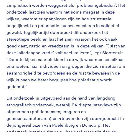
simplistisch worden weggezet als ‘probleemgebieden’. Het
onderzoek laat zien waarom het soms misgaat in deze
wijken, waarom er spanningen zijn en hoe structurele
ongelijkheid en polarisatie kunnen escaleren in collectief
geweld. Tegelijkertijd doorbreekt dit onderzoek het
stereotiepe beeld en laat het zien waarom het ook vaak
goed gaat, rustig en vreedzaam is in deze wijken. “Juist van
deze ‘alledaagse vrede’ valt veel te leren”, legt Slooter uit.
“Door te kijken naar plekken in de wijk waar mensen elkaar
ontmoeten, naar individuen en groepen die zich inzetten om
saamhorigheid te bevorderen en de rust te bewaren in de
wijk kunnen we beter begrijpen hoe polarisatie wordt
gedempt.”
Dit onderzoek is uitgevoerd aan de hand van langdurig
etnografisch onderzoek, waarbij 64 diepte interviews zijn
afgenomen (politiemensen, jongeren en
gemeenteambtenaren) en 45 avonden zijn doorgebracht in
de jongerenhuizen van Poelenburg en Duindorp. Het
onderzoek laat zien dat de wijken veel meer zijn dan de