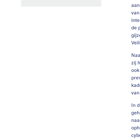
aan
van
int
de 
gij
Vei
Naa
zij
ook
pre
kad
van
In 
geh
naa
oph
cyb