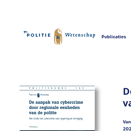
Publicaties
Home
Publicaties
De aanpak van cybercrime
D
v
Van
20