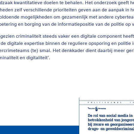
dzaak kwantitatieve doelen te behalen. Het onderzoek geeft h
heden zelf verschillende prioriteiten geven aan de aanpak in 
oldoende mogelijkheden om gezamenlijk met andere cyberteam
betering en borging van de informatiepositie van de politie op
gezien criminaliteit steeds vaker een digitale component heef
 de digitale expertise binnen de reguliere opsporing en politie 
ercrimeteams (te) smal. Het denkkader dient daarbij meer ger
minaliteit en digitaliteit’.
De rol van sociale
media bij de
betrokkenheid van
jongeren bij zware