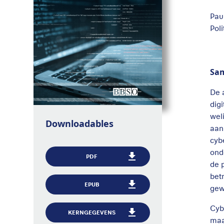
Pau
Pol
Sa
De 
dig
wel
Downloadables
aan
cyb
ond
PDF
de 
bet
EPUB
gew
Cyb
KERNGEGEVENS
maa