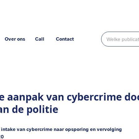
Over ons
Call
Contact
 door regionale eenheden van de politie
e aanpak van cybercrime do
an de politie
 intake van cybercrime naar opsporing en vervolging
20