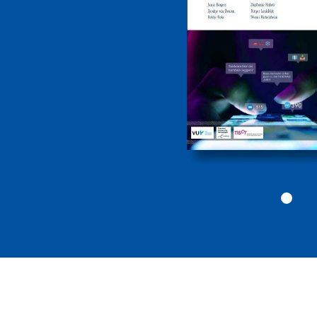
drugs- en
geweldscriminalite
2026
Politiekunde
Politiekunde