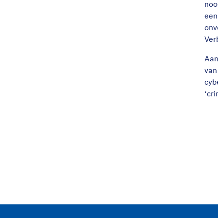
noo
een
onv
Ver
Aan
van
cyb
‘cri