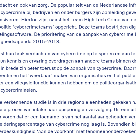
dacht en ook van zorg. De populariteit van de Nederlandse inf
 cybercrime bij bedrijven en onder burgers zijn aanleiding ge
ensiveren. Hiertoe zijn, naast het Team High Tech Crime van d
politie ‘cybercrimeteams’ opgericht. Deze teams bestrijden digi
zelingssoftware. De prioritering van de aanpak van cybercrime bi
ligheidsagenda 2015-2018.
st hun taak verdachten van cybercrime op te sporen en aan t
 hun kennis en ervaring overdragen aan andere teams binnen de 
 in brede zin beter toerust op de aanpak van cybercrime. Daar
ventie en het ‘weerbaar’ maken van organisaties en het publie
er een vliegwielfunctie kunnen hebben om de politieorganisatie 
 cybercriminelen.
de verkennende studie is in drie regionale eenheden gekeken naa
ele proces van intake naar opsporing en vervolging. Uit een u
r voren dat er een toename is van het aantal aangehouden ve
elderingspercentage van cybercrime nog laag is. Bovendien bli
erdeskundigheid ‘aan de voorkant’ met fenomeenonderzoeken 