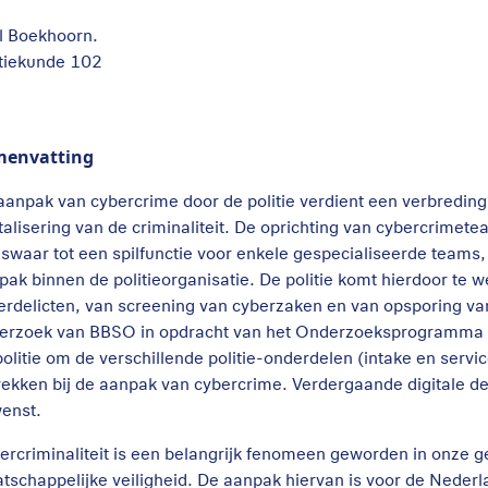
l Boekhoorn.
itiekunde 102
menvatting
aanpak van cybercrime door de politie verdient een verbredi
italisering van de criminaliteit. De oprichting van cybercrimet
iswaar tot een spilfunctie voor enkele gespecialiseerde teams,
pak binnen de politieorganisatie. De politie komt hierdoor te 
erdelicten, van screening van cyberzaken en van opsporing van
erzoek van BBSO in opdracht van het Onderzoeksprogramma P
politie om de verschillende politie-onderdelen (intake en serv
rekken bij de aanpak van cybercrime. Verdergaande digitale de
enst.
ercriminaliteit is een belangrijk fenomeen geworden in onze g
tschappelijke veiligheid. De aanpak hiervan is voor de Nederl