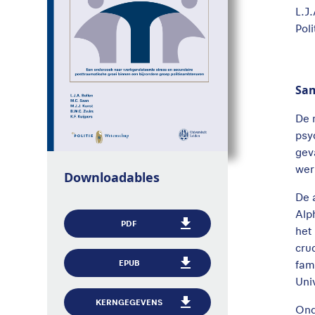
L.J
Pol
Sa
De 
psy
gev
wer
Downloadables
De 
Alp
PDF
het
cru
fam
EPUB
Uni
KERNGEGEVENS
Ond