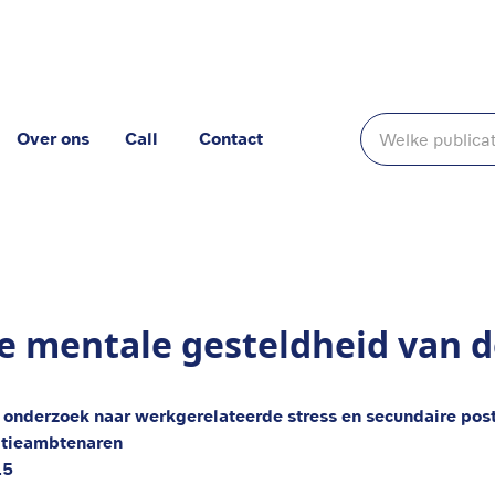
Over ons
Call
Contact
an de familierechercheur
e mentale gesteldheid van d
 onderzoek naar werkgerelateerde stress en secundaire pos
itieambtenaren
15