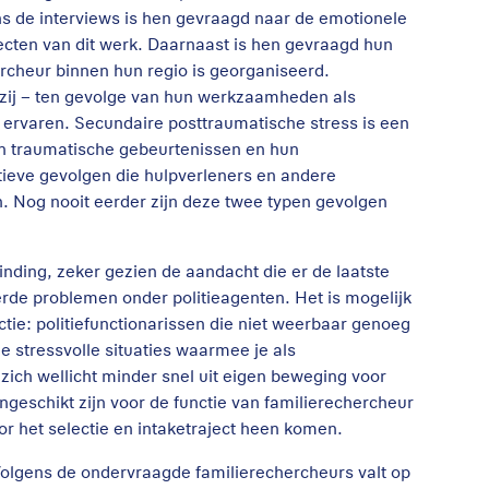
ns de interviews is hen gevraagd naar de emotionele
pecten van dit werk. Daarnaast is hen gevraagd hun
rcheur binnen hun regio is georganiseerd.
 zij – ten gevolge van hun werkzaamheden als
 ervaren. Secundaire posttraumatische stress is een
an traumatische gebeurtenissen en hun
tieve gevolgen die hulpverleners en andere
. Nog nooit eerder zijn deze twee typen gevolgen
nding, zeker gezien de aandacht die er de laatste
rde problemen onder politieagenten. Het is mogelijk
ctie: politiefunctionarissen die niet weerbaar genoeg
e stressvolle situaties waarmee je als
 zich wellicht minder snel uit eigen beweging voor
geschikt zijn voor de functie van familierechercheur
oor het selectie en intaketraject heen komen.
 Volgens de ondervraagde familierechercheurs valt op