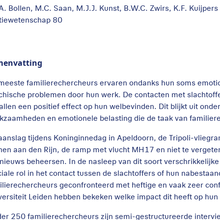
.A. Bollen, M.C. Saan, M.J.J. Kunst, B.W.C. Zwirs, K.F. Kuijpers 
itiewetenschap 80
menvatting
meeste familierechercheurs ervaren ondanks hun soms emotion
chische problemen door hun werk. De contacten met slachtof
allen een positief effect op hun welbevinden. Dit blijkt uit ond
kzaamheden en emotionele belasting die de taak van familier
aanslag tijdens Koninginnedag in Apeldoorn, de Tripoli-vliegr
hen aan den Rijn, de ramp met vlucht MH17 en niet te vergeten 
 nieuws beheersen. In de nasleep van dit soort verschrikkelij
ciale rol in het contact tussen de slachtoffers of hun nabestaand
ilierechercheurs geconfronteerd met heftige en vaak zeer co
versiteit Leiden hebben bekeken welke impact dit heeft op hun
er 250 familierechercheurs zijn semi-gestructureerde inte