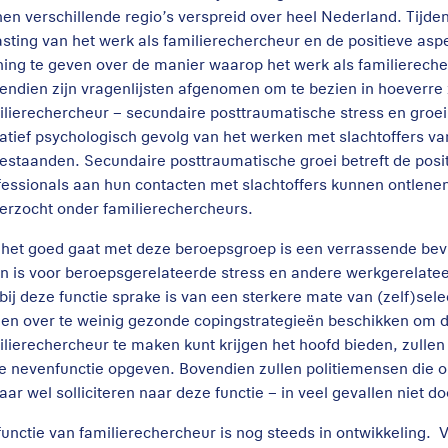
nen verschillende regio’s verspreid over heel Nederland. Tijde
asting van het werk als familierechercheur en de positieve as
ing te geven over de manier waarop het werk als familiereche
endien zijn vragenlijsten afgenomen om te bezien in hoeverre
ilierechercheur – secundaire posttraumatische stress en groei
atief psychologisch gevolg van het werken met slachtoffers v
estaanden. Secundaire posttraumatische groei betreft de posi
fessionals aan hun contacten met slachtoffers kunnen ontlenen
erzocht onder familierechercheurs.
 het goed gaat met deze beroepsgroep is een verrassende bevi
en is voor beroepsgerelateerde stress en andere werkgerelatee
 bij deze functie sprake is van een sterkere mate van (zelf)sele
n en over te weinig gezonde copingstrategieën beschikken om d
ilierechercheur te maken kunt krijgen het hoofd bieden, zullen
e nevenfunctie opgeven. Bovendien zullen politiemensen die on
aar wel solliciteren naar deze functie – in veel gevallen niet d
functie van familierechercheur is nog steeds in ontwikkeling.