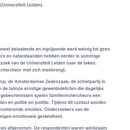
(Universiteit Leiden).
eel belastende en ingrijpende werk weinig tot geen
fers en nabestaanden hebben eerder in sommige
erzoek van de Universiteit Leiden naar de taken,
echercheur met zich meebrengt.
amp, de Amsterdamse Zedenzaak, de schietpartij in
de talloze ernstige geweldsdelicten die dagelijks
ke gebeurtenissen spelen familierechercheurs een
en en politie en justitie. Tijdens dit contact worden
nfronterende emoties. Onderzoekers van de
 eigen emotionele gesteldheid.
rviews afgenomen. De respondenten waren werkzaam