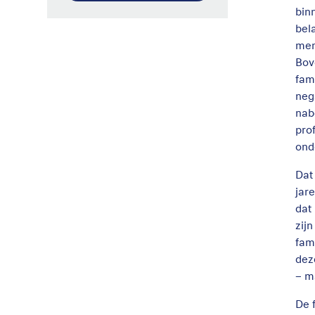
bin
bel
men
Bov
fam
neg
nab
pro
ond
Dat
jar
dat
zij
fam
dez
– m
De 