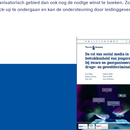
anisatorisch gebied dan ook nog de nodige winst te boeken. Zo
ck-up te ondergaan en kan de ondersteuning door leidinggev
De rol van sociale
media bij de
betrokkenheid van
jongeren bij zware
drugs- en
geweldscriminalite
2026
Politiekunde
Politiekunde