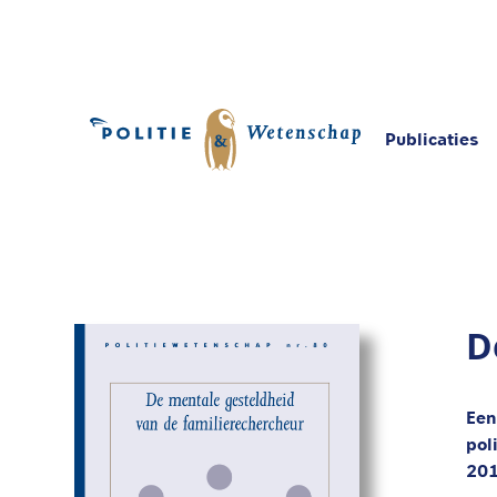
Publicaties
Home
Publicaties
De mentale gesteldheid v
D
Een
pol
20