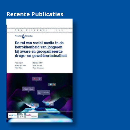
Recente Publicaties
De rol van sociale
media bij de
betrokkenheid van
jongeren bij zware
drugs- en
geweldscriminaliteit
2026
Politiekunde
Politiekunde