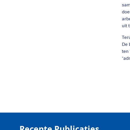
sam
doe
arb
uit 
Ter
De 
ten
‘ad
Recente Publicaties