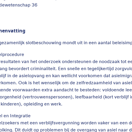
itiewetenschap 36
menvatting
gezamenlijk slotbeschouwing mondt uit in een aantal beleisimp
elprocedure
resultaten van het onderzoek ondersteunen de noodzaak tot een
ang bevordert criminaliteit. Een snelle en tegelijkertijd zorg
blijf in de asielopvang en kan wellicht voorkomen dat asielmigr
rkomen. Ook is het wenselijk om de zelfredzaamheid van asielz
gende voorwaarden extra aandacht te besteden: voldoende leef
orgenheid (vertrouwenspersonen), leefbaarheid (kort verblijf 
 kinderen), opleiding en werk.
l en Integratie
elzoekers met een verblijfsvergunning worden vaker van een d
olking. Dit duidt op problemen bij de overgang van asiel naar 