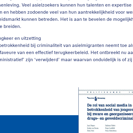
enleving. Veel asielzoekers kunnen hun talenten en expertise a
n en hebben zodoende veel van hun aantrekkelijkheid voor wer
eidsmarkt kunnen betreden. Het is aan te bevelen de mogelijk
te breiden.
ugkeer en uitzetting
betrokkenheid bij criminaliteit van asielmigranten neemt toe al
 faveure van een effectief terugkeerbeleid. Het ontbreekt nu a
ministratief’ zijn ‘verwijderd’ maar waarvan onduidelijk is of zi
De rol van sociale
media bij de
betrokkenheid van
jongeren bij zware
drugs- en