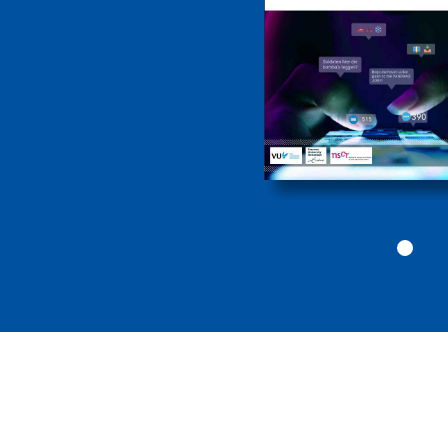
geweldscriminalite
2026
Politiekunde
Politiekunde