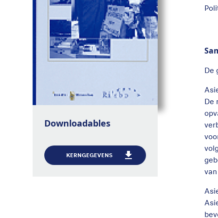
Pol
Sa
De 
Asi
De 
opv
Downloadables
ver
voo
vol
KERNGEGEVENS
geb
van
Asie
Asi
bev