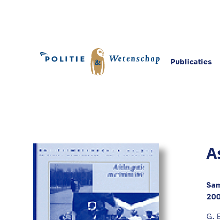
Publicaties
Home
Publicaties
Asiel en criminaliteit
A
Sam
20
G. 