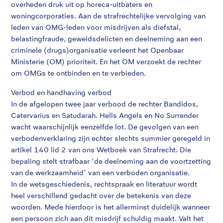
overheden druk uit op horeca-uitbaters en
woningcorporaties. Aan de strafrechtelijke vervolging van
leden van OMG-leden voor misdrijven als diefstal,
belastingfraude, geweldsdelicten en deelneming aan een
criminele (drugs)organisatie verleent het Openbaar
Ministerie (OM) prioriteit. En het OM verzoekt de rechter
om OMGs te ontbinden en te verbieden.
Verbod en handhaving verbod
In de afgelopen twee jaar verbood de rechter Bandidos,
Catervarius en Satudarah. Hells Angels en No Surrender
wacht waarschijnlijk eenzelfde lot. De gevolgen van een
verbodenverklaring zijn echter slechts summier geregeld in
artikel 140 lid 2 van ons Wetboek van Strafrecht. Die
bepaling stelt strafbaar ‘de deelneming aan de voortzetting
van de werkzaamheid’ van een verboden organisatie.
In de wetsgeschiedenis, rechtspraak en literatuur wordt
heel verschillend gedacht over de betekenis van deze
woorden. Mede hierdoor is het allerminst duidelijk wanneer
een persoon zich aan dit misdrijf schuldig maakt. Valt het