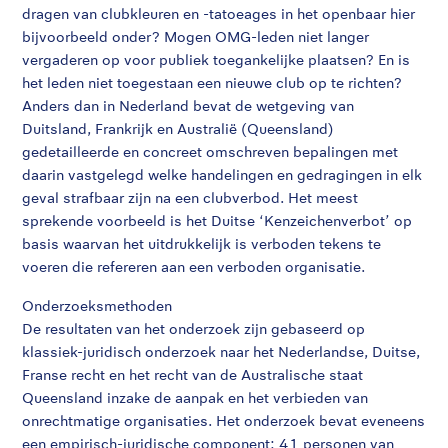
dragen van clubkleuren en -tatoeages in het openbaar hier
bijvoorbeeld onder? Mogen OMG-leden niet langer
vergaderen op voor publiek toegankelijke plaatsen? En is
het leden niet toegestaan een nieuwe club op te richten?
Anders dan in Nederland bevat de wetgeving van
Duitsland, Frankrijk en Australië (Queensland)
gedetailleerde en concreet omschreven bepalingen met
daarin vastgelegd welke handelingen en gedragingen in elk
geval strafbaar zijn na een clubverbod. Het meest
sprekende voorbeeld is het Duitse ‘Kenzeichenverbot’ op
basis waarvan het uitdrukkelijk is verboden tekens te
voeren die refereren aan een verboden organisatie.
Onderzoeksmethoden
De resultaten van het onderzoek zijn gebaseerd op
klassiek-juridisch onderzoek naar het Nederlandse, Duitse,
Franse recht en het recht van de Australische staat
Queensland inzake de aanpak en het verbieden van
onrechtmatige organisaties. Het onderzoek bevat eveneens
een empirisch-juridische component: 41 personen van