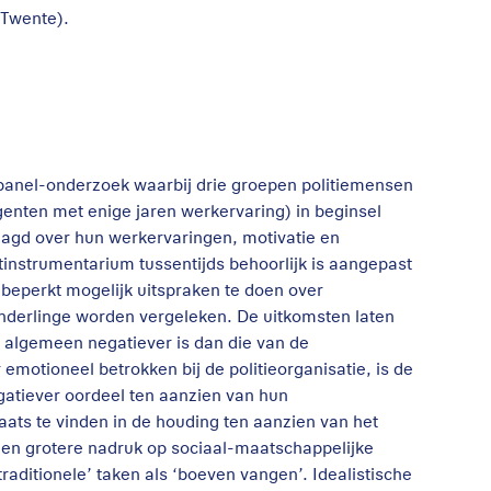
 Twente).
panel-onderzoek waarbij drie groepen politiemensen
agenten met enige jaren werkervaring) in beginsel
aagd over hun werkervaringen, motivatie en
eetinstrumentarium tussentijds behoorlijk is aangepast
beperkt mogelijk uitspraken te doen over
onderlinge worden vergeleken. De uitkomsten laten
t algemeen negatiever is dan die van de
emotioneel betrokken bij de politieorganisatie, is de
gatiever oordeel ten aanzien van hun
aats te vinden in de houding ten aanzien van het
een grotere nadruk op sociaal-maatschappelijke
ditionele’ taken als ‘boeven vangen’. Idealistische