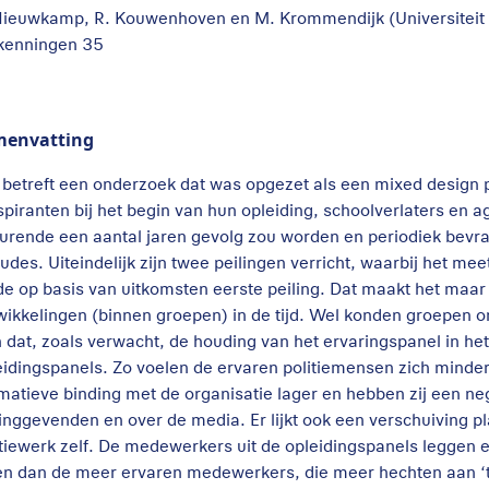
Nieuwkamp, R. Kouwenhoven en M. Krommendijk (Universiteit
kenningen 35
menvatting
 betreft een onderzoek dat was opgezet als een mixed design 
spiranten bij het begin van hun opleiding, schoolverlaters en 
urende een aantal jaren gevolg zou worden en periodiek bevr
itudes. Uiteindelijk zijn twee peilingen verricht, waarbij het m
e op basis van uitkomsten eerste peiling. Dat maakt het maar 
wikkelingen (binnen groepen) in de tijd. Wel konden groepen 
n dat, zoals verwacht, de houding van het ervaringspanel in he
eidingspanels. Zo voelen de ervaren politiemensen zich minder 
matieve binding met de organisatie lager en hebben zij een ne
dinggevenden en over de media. Er lijkt ook een verschuiving pl
itiewerk zelf. De medewerkers uit de opleidingspanels leggen 
en dan de meer ervaren medewerkers, die meer hechten aan ‘tra