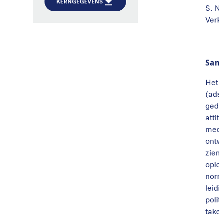
KERNGEGEVENS
S. 
Ver
Sa
Het
(ad
ged
att
med
ont
zie
opl
nor
lei
pol
tak