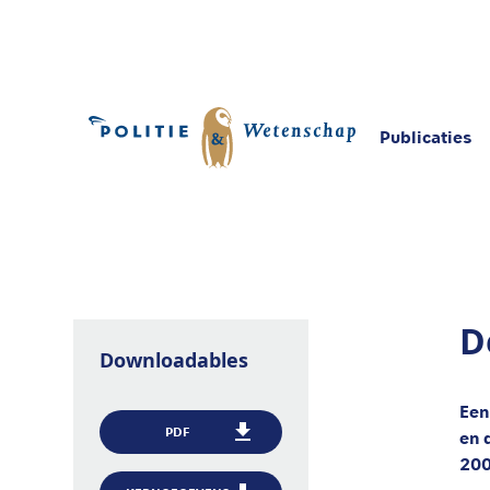
Publicaties
Home
Publicaties
De ontwikkeling van de po
D
Downloadables
Een
PDF
en 
20