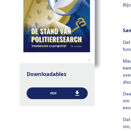
Bij
Sa
Dat
fun
Maa
kwe
Downloadables
ove
dis
Daa
PDF
om 
een
Dat
om,