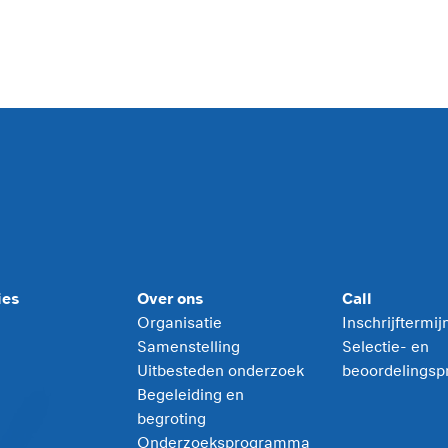
ies
Over ons
Call
Organisatie
Inschrijftermi
Samenstelling
Selectie- en
Uitbesteden onderzoek
beoordelingsp
Begeleiding en
begroting
Onderzoeksprogramma