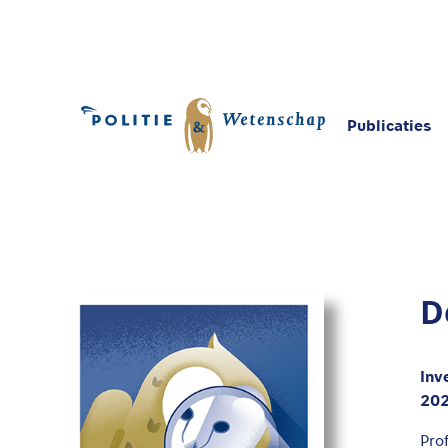
Publicaties
Home
Publicaties
De stand van politieresea
D
Inv
20
Pro