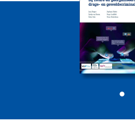
jongeren bij zware
drugs- en
geweldscriminalite
2026
Politiekunde
Politiekunde