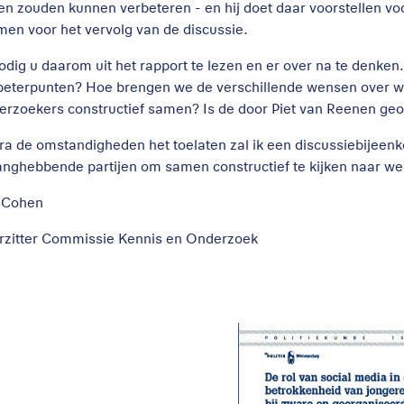
en zouden kunnen verbeteren - en hij doet daar voorstellen voor
men voor het vervolg van de discussie.
nodig u daarom uit het rapport te lezen en er over na te denken
beterpunten? Hoe brengen we de verschillende wensen over w
erzoekers constructief samen? Is de door Piet van Reenen ge
ra de omstandigheden het toelaten zal ik een discussiebijeen
anghebbende partijen om samen constructief te kijken naar w
 Cohen
rzitter Commissie Kennis en Onderzoek
De rol van sociale
media bij de
betrokkenheid van