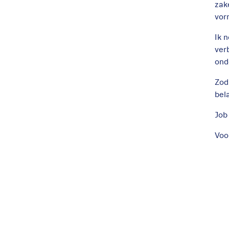
zak
vor
Ik 
ver
ond
Zod
bel
Job
Voo