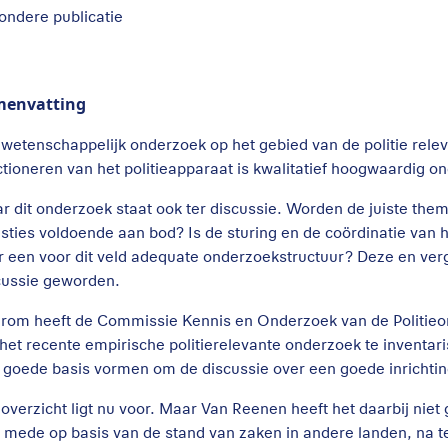
zondere publicatie
menvatting
 wetenschappelijk onderzoek op het gebied van de politie relevan
ctioneren van het politieapparaat is kwalitatief hoogwaardig o
r dit onderzoek staat ook ter discussie. Worden de juiste the
sties voldoende aan bod? Is de sturing en de coördinatie van
r een voor dit veld adequate onderzoekstructuur? Deze en verg
cussie geworden.
rom heeft de Commissie Kennis en Onderzoek van de Politieon
het recente empirische politierelevante onderzoek te inventari
 goede basis vormen om de discussie over een goede inrichting
 overzicht ligt nu voor. Maar Van Reenen heeft het daarbij niet 
 mede op basis van de stand van zaken in andere landen, na t