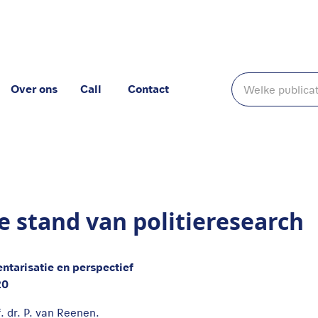
Over ons
Call
Contact
rch
e stand van politieresearch
entarisatie en perspectief
20
f. dr. P. van Reenen.