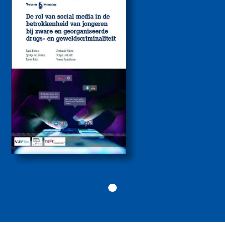
media bij de
betrokkenheid van
jongeren bij zware
drugs- en
geweldscriminaliteit
2026
Politiekunde
Politiekunde