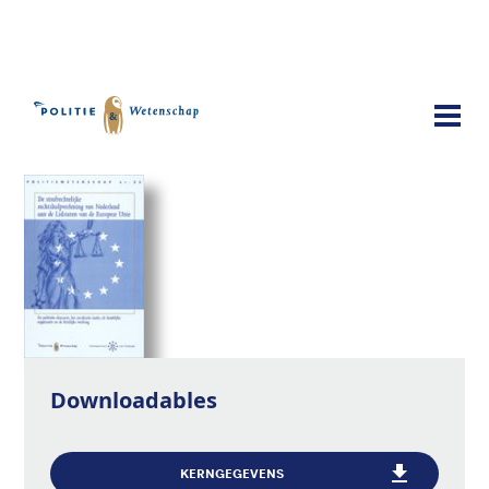
Publicaties
De strafrechtelijke rechtshulpverlening
van Nederland aan de lidstaten van de
Europese Unie
Downloadables
KERNGEGEVENS