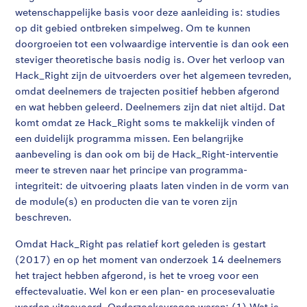
wetenschappelijke basis voor deze aanleiding is: studies
op dit gebied ontbreken simpelweg. Om te kunnen
doorgroeien tot een volwaardige interventie is dan ook een
steviger theoretische basis nodig is. Over het verloop van
Hack_Right zijn de uitvoerders over het algemeen tevreden,
omdat deelnemers de trajecten positief hebben afgerond
en wat hebben geleerd. Deelnemers zijn dat niet altijd. Dat
komt omdat ze Hack_Right soms te makkelijk vinden of
een duidelijk programma missen. Een belangrijke
aanbeveling is dan ook om bij de Hack_Right-interventie
meer te streven naar het principe van programma-
integriteit: de uitvoering plaats laten vinden in de vorm van
de module(s) en producten die van te voren zijn
beschreven.
Omdat Hack_Right pas relatief kort geleden is gestart
(2017) en op het moment van onderzoek 14 deelnemers
het traject hebben afgerond, is het te vroeg voor een
effectevaluatie. Wel kon er een plan- en procesevaluatie
worden uitgevoerd. Onderzoeksvragen waren: (1) Wat is