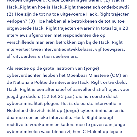
Hack_Right en hoe is Hack_Right theoretisch onderbouwd?
(2) Hoe zijn de tot nu toe uitgevoerde Hack_Right trajecten
verlopen? (3) Hoe hebben alle betrokkenen de tot nu toe
uitgevoerde Hack_Right trajecten ervaren? In totaal zijn 28
interviews afgenomen met respondenten die op
verschillende manieren betrokken zijn bij de Hack_Right
interventie: twee interventieontwikkelaars, vijf toewijzers,
elf uitvoerders en tien deelnemers.
Als reactie op de grote instroom van (jonge)
cyberverdachten hebben het Openbaar Ministerie (OM) en
de Nationale Politie de interventie Hack_Right ontwikkeld.
Hack_Right is een alternatief of aanvullend straftraject voor
jeugdige daders (12 tot 23 jaar) die hun eerste delict
cybercriminaliteit plegen. Het is de eerste interventie in
Nederland die zich richt op (jonge) cybercriminelen en is
daarmee een unieke interventie. Hack_Right beoogt
recidive te voorkomen en kaders mee te geven aan jonge
cybercriminelen waar binnen zij hun ICT-talent op legale