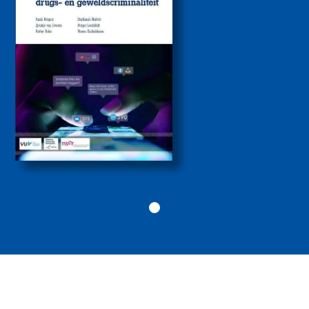
jongeren bij zware
drugs- en
geweldscriminaliteit
2026
Politiekunde
Politiekunde