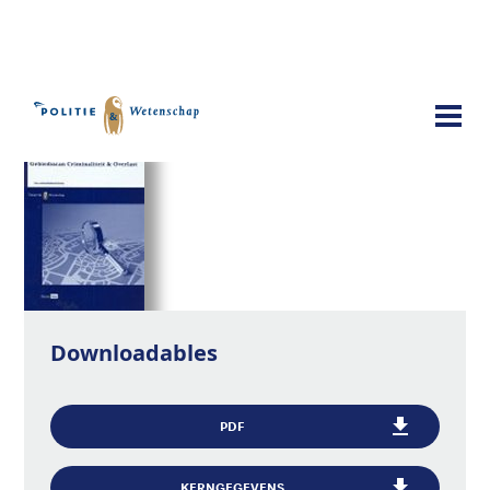
Publicaties
Gebiedsscan criminaliteit & overlast
Downloadables
PDF
KERNGEGEVENS