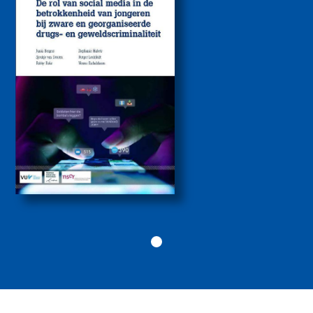
betrokkenheid van
jongeren bij zware
drugs- en
geweldscriminaliteit
2026
Politiekunde
Politiekunde