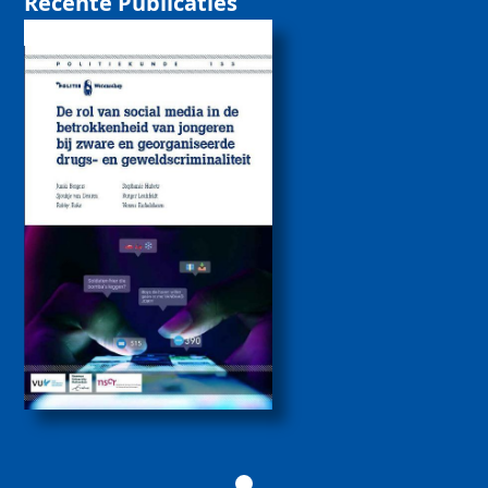
Recente Publicaties
De rol van sociale
media bij de
betrokkenheid van
jongeren bij zware
drugs- en
geweldscriminaliteit
2026
Politiekunde
Politiekunde