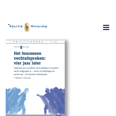
Publicaties
Het fenomeen vechtafspraken: vier
jaar later