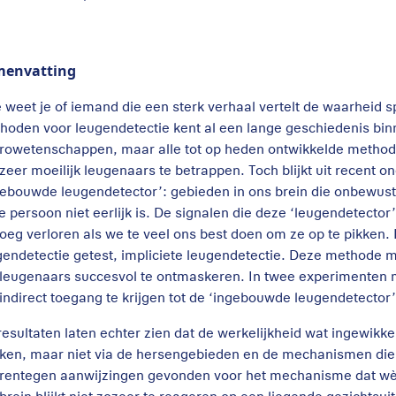
menvatting
 weet je of iemand die een sterk verhaal vertelt de waarheid sp
hoden voor leugendetectie kent al een lange geschiedenis bin
rowetenschappen, maar alle tot op heden ontwikkelde methoden
 zeer moeilijk leugenaars te betrappen. Toch blijkt uit recent
gebouwde leugendetector’: gebieden in ons brein die onbewus
e persoon niet eerlijk is. De signalen die deze ‘leugendetector’
oeg verloren als we te veel ons best doen om ze op te pikken
gendetectie getest, impliciete leugendetectie. Deze methode 
leugenaars succesvol te ontmaskeren. In twee experimenten me
indirect toegang te krijgen tot de ‘ingebouwde leugendetector’
esultaten laten echter zien dat de werkelijkheid wat ingewikkeld
ken, maar niet via de hersengebieden en de mechanismen die
rentegen aanwijzingen gevonden voor het mechanisme dat wèl t