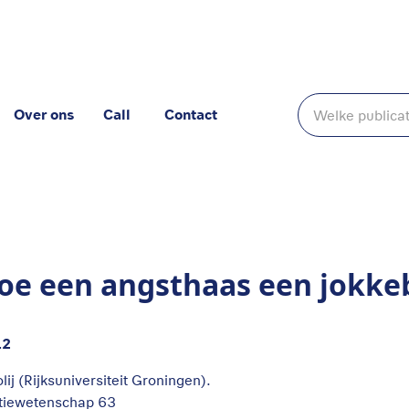
Over ons
Call
Contact
kkebrok herkent
oe een angsthaas een jokke
12
olij (Rijksuniversiteit Groningen).
itiewetenschap 63