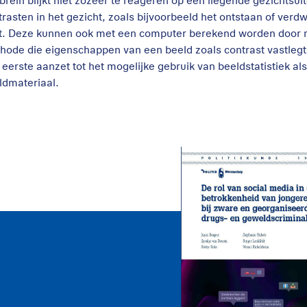
 brein blijkt niet zozeer te reageren op een liegende gezichtsu
trasten in het gezicht, zoals bijvoorbeeld het ontstaan of verd
gt. Deze kunnen ook met een computer berekend worden door 
hode die eigenschappen van een beeld zoals contrast vastlegt i
 eerste aanzet tot het mogelijke gebruik van beeldstatistiek al
ldmateriaal.
De rol van sociale
media bij de
betrokkenheid van
jongeren bij zware
drugs- en
geweldscriminalite
2026