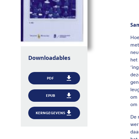
Sa
Hoe
met
neu
Downloadables
het
‘in
dez
PDF
gen
leu
EPUB
om 
om 
KERNGEGEVENS
De r
wer
daa