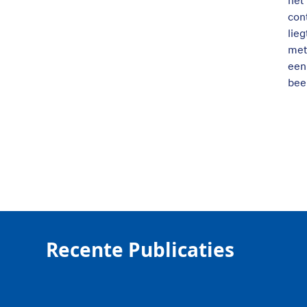
het
con
lie
met
een
bee
Recente Publicaties