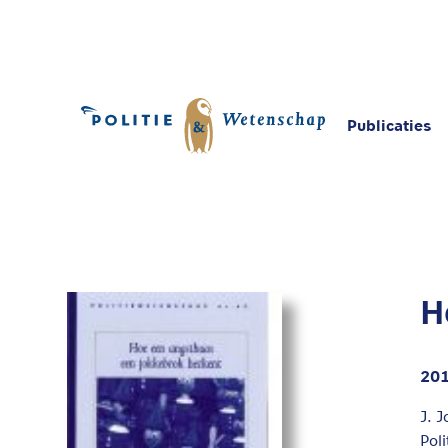
Publicaties
Home
Publicaties
Hoe een angsthaas een jo
H
20
J. J
Pol