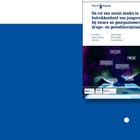
De rol van sociale
media bij de
betrokkenheid van
jongeren bij zware
drugs- en
geweldscriminalite
2026
Politiekunde
Politiekunde