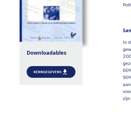
Pol
Sa
In 
gew
Downloadables
200
gez
60%
KERNGEGEVENS
90%
aan
voo
zij