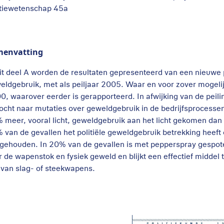
itiewetenschap 45a
menvatting
dit deel A worden de resultaten gepresenteerd van een nieuwe 
eldgebruik, met als peiljaar 2005. Waar en voor zover mogelij
0, waarover eerder is gerapporteerd. In afwijking van de peili
ocht naar mutaties over geweldgebruik in de bedrijfsprocesse
 meer, vooral licht, geweldgebruik aan het licht gekomen dan in
 van de gevallen het politiële geweldgebruik betrekking heeft
gehouden. In 20% van de gevallen is met pepperspray gespoten
r de wapenstok en fysiek geweld en blijkt een effectief middel t
n van slag- of steekwapens.