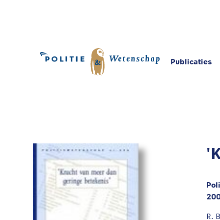
Publicaties
Home
Publicaties
'Kracht van meer dan geri
'
Pol
20
R. 