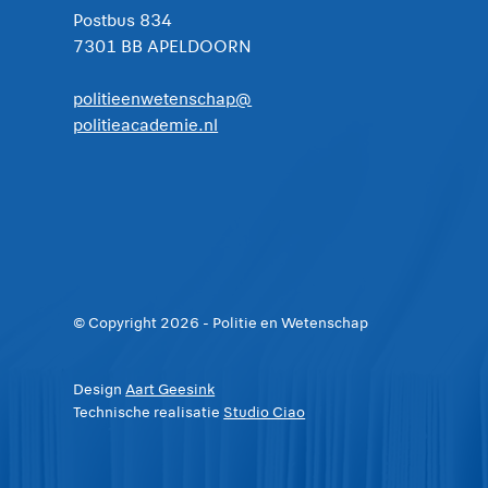
Postbus 834
7301 BB APELDOORN
politieenwetenschap@
politieacademie.nl
© Copyright
2026
- Politie en Wetenschap
Design
Aart Geesink
Technische realisatie
Studio Ciao