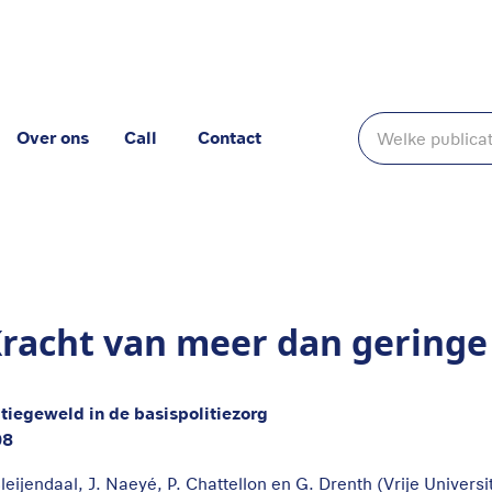
Over ons
Call
Contact
nge betekenis' Deel A
Kracht van meer dan geringe
itiegeweld in de basispolitiezorg
08
Bleijendaal, J. Naeyé, P. Chattellon en G. Drenth (Vrije Univers