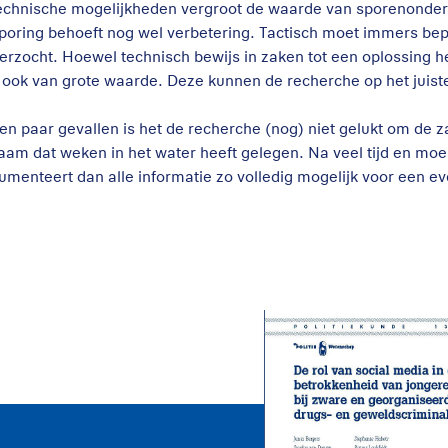
technische mogelijkheden vergroot de waarde van sporenonder
poring behoeft nog wel verbetering. Tactisch moet immers be
erzocht. Hoewel technisch bewijs in zaken tot een oplossing he
s ook van grote waarde. Deze kunnen de recherche op het juist
een paar gevallen is het de recherche (nog) niet gelukt om de z
haam dat weken in het water heeft gelegen. Na veel tijd en mo
umenteert dan alle informatie zo volledig mogelijk voor een e
De rol van sociale
media bij de
betrokkenheid van
jongeren bij zware