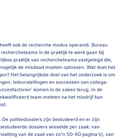
 heeft ook de recherche modus operandi. Bureau
echercheteams in de praktijk te werk gaan bij
ijkse praktijk van rechercheteams vastgelegd die,
 mogelijk de misdaad moeten oplossen. Wat doet het
en? Het belangrijkste doel van het onderzoek is om
gen, teleurstellingen en successen van collega-
succesfactoren’ komen in de zaken terug. In de
 gekwalificeerd team meteen na het misdrijf kan
ost.
e politiedossiers zijn bestudeerd en er zijn
estudeerde dossiers wisselde per zaak: van
atting van de zaak van zo’n 50-60 pagina’s), van