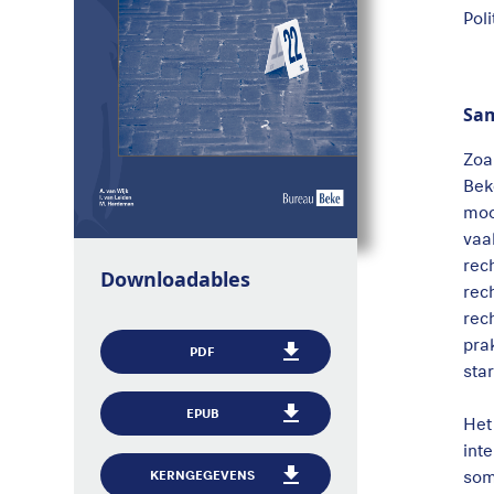
Pol
Sa
Zoa
Bek
moo
vaa
rec
Downloadables
rec
rec
pra
PDF
sta
EPUB
Het
int
som
KERNGEGEVENS