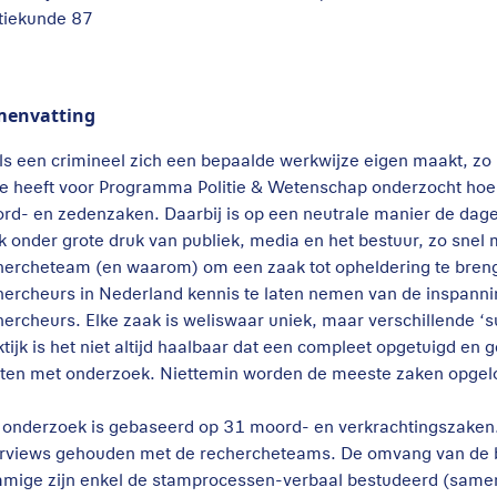
itiekunde 87
menvatting
ls een crimineel zich een bepaalde werkwijze eigen maakt, zo
e heeft voor Programma Politie & Wetenschap onderzocht hoe r
rd- en zedenzaken. Daarbij is op een neutrale manier de dagel
k onder grote druk van publiek, media en het bestuur, zo snel
hercheteam (en waarom) om een zaak tot opheldering te breng
hercheurs in Nederland kennis te laten nemen van de inspannin
hercheurs. Elke zaak is weliswaar uniek, maar verschillende ‘
ktijk is het niet altijd haalbaar dat een compleet opgetuigd en
rten met onderzoek. Niettemin worden de meeste zaken opgel
 onderzoek is gebaseerd op 31 moord- en verkrachtingszaken. D
erviews gehouden met de rechercheteams. De omvang van de b
mige zijn enkel de stamprocessen-verbaal bestudeerd (samenv