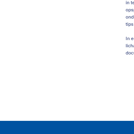
in 
ops
ond
tip
In 
lic
doc