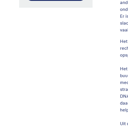
and
ond
Er 
sla
vaa
Het
rec
ops
Het
buu
med
str
DNA
daa
hel
Uit