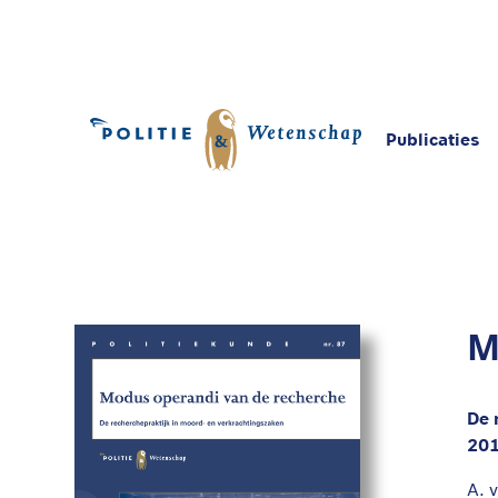
Publicaties
Home
Publicaties
Modus operandi van de r
M
De 
20
A. 