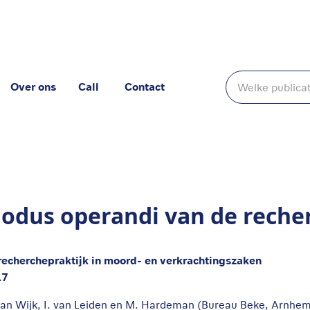
Over ons
Call
Contact
echerche
odus operandi van de reche
recherchepraktijk in moord- en verkrachtingszaken
17
van Wijk, I. van Leiden en M. Hardeman (Bureau Beke, Arnhem