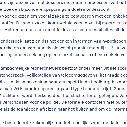
ere zijn dozen vol met dossiers met daarin processen-verbaal 
erzoek en bijzondere opsporingsmiddelen onderzocht.
is voor gekozen om vooral zaken te bestuderen met een onbeken
chtoffer. Dit soort zaken komt weinig voor, want bij moord en 
k. Het rechercheteam moet in deze zaken meestal alles uit de 
 onderzoek laat zien dat het denken in termen van hypothesen
herche en dat van tunnelvisie weinig sprake meer lijkt. Bij uitz
poringsonderzoek nog op een enkel scenario of een enkele ve
 ambachtelijke recherchewerk bestaat onder meer uit het spor
rtonderzoek, veiligstellen van telecomgegevens, het raadpleg
ia. Het is soms zoeken naar een speld in de hooiberg, bijvoor
aal van 20 kilometer op een bepaald type brommer rijdt. Soms 
 achter of wordt herkend door het slachtoffer of getuigen. Ve
r verschansen voor de politie. De formele contacten met buiten
pt als de teamleden afreizen naar het buitenland om de informat
 de bestudeerde zaken blijkt dat het moeilijk is voor de dader 