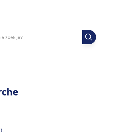
rche
).