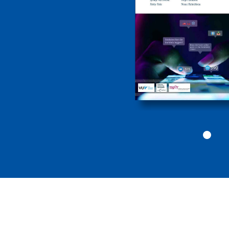
drugs- en
geweldscriminalite
2026
Politiekunde
Politiekunde