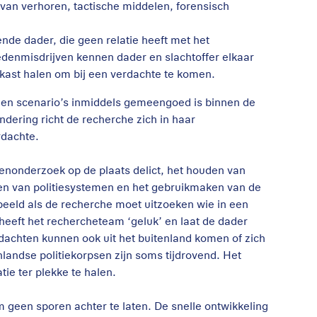
van verhoren, tactische middelen, forensisch
de dader, die geen relatie heeft met het
zedenmisdrijven kennen dader en slachtoffer elkaar
kast halen om bij een verdachte te komen.
 en scenario’s inmiddels gemeengoed is binnen de
ondering richt de recherche zich in haar
rdachte.
enonderzoek op de plaats delict, het houden van
en van politiesystemen en het gebruikmaken van de
beeld als de recherche moet uitzoeken wie in een
heeft het rechercheteam ‘geluk’ en laat de dader
rdachten kunnen ook uit het buitenland komen of zich
landse politiekorpsen zijn soms tijdrovend. Het
ie ter plekke te halen.
om geen sporen achter te laten. De snelle ontwikkeling