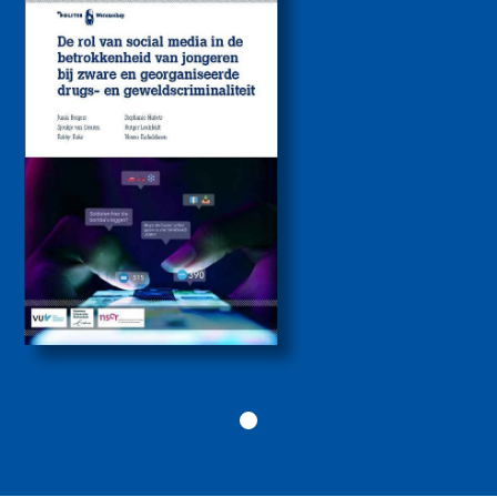
media bij de
betrokkenheid van
jongeren bij zware
drugs- en
geweldscriminaliteit
2026
Politiekunde
Politiekunde