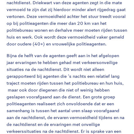
nachtdienst. Driekwart van deze agenten zegt in die mate
vermoeid te zijn dat zij hierdoor minder alert rijgedrag gaat
vertonen. Deze vermoeidheid achter het stuur treedt vooral
op bij politieagenten die meer dan 20 km van het
politiebureau wonen en derhalve meer moeten rijden tussen
huis en werk. Ook wordt deze vermoeidheid vaker gemeld
door oudere (40+) en vrouwelijke politieagenten.
Bijna de helft van de agenten geeft aan in het afgelopen
jaar ervaringen te hebben gehad met verkeersonveilige
situaties na de nachtdienst. Dit wordt niet alleen
gerapporteerd bij agenten die ’s nachts een relatief lang
traject moeten rijden tussen het politiebureau en hun huis,
maar ook door diegenen die niet of weinig hebben
geslapen voorafgaand aan de dienst. Een grote groep
politieagenten realiseert zich onvoldoende dat er een
samenhang is tussen het aantal uren slaap voorafgaand
aan de nachtdienst, de ervaren vermoeidheid tijdens en na
de nachtdienst en de ervaringen met onveilige
verkeerssituaties na de nachtdienst. Er is sprake van een