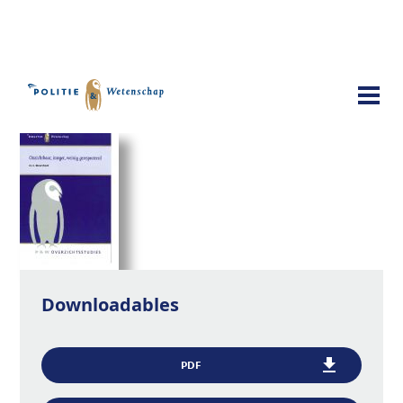
Publicaties
Onzichtbaar, integer, weinig
gerespecteerd
Downloadables
PDF