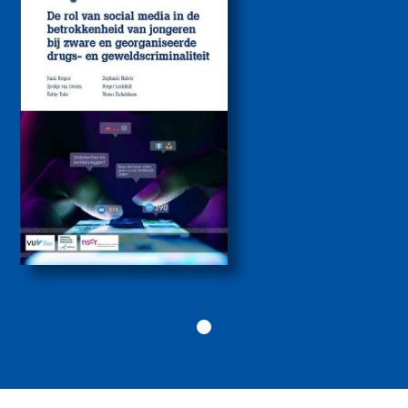
media bij de
betrokkenheid van
jongeren bij zware
drugs- en
geweldscriminaliteit
2026
Politiekunde
Politiekunde