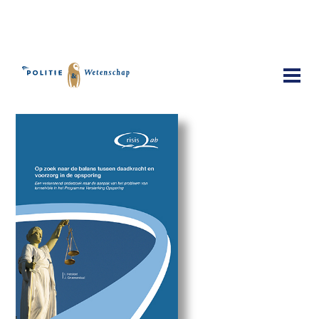
Publicaties
Op zoek naar de balans tussen
daadkracht en voorzorg in de
opsporing