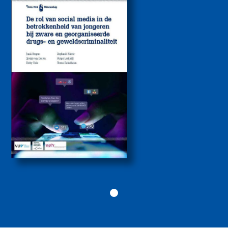
media bij de
betrokkenheid van
jongeren bij zware
drugs- en
geweldscriminaliteit
2026
Politiekunde
Politiekunde