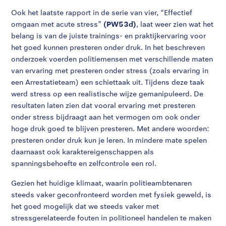
Ook het laatste rapport in de serie van vier, “Effectief
omgaan met acute stress”
(PW53d)
, laat weer zien wat het
belang is van de juiste trainings- en praktijkervaring voor
het goed kunnen presteren onder druk. In het beschreven
onderzoek voerden politiemensen met verschillende maten
van ervaring met presteren onder stress (zoals ervaring in
een Arrestatieteam) een schiettaak uit. Tijdens deze taak
werd stress op een realistische wijze gemanipuleerd. De
resultaten laten zien dat vooral ervaring met presteren
onder stress bijdraagt aan het vermogen om ook onder
hoge druk goed te blijven presteren. Met andere woorden:
presteren onder druk kun je leren. In mindere mate spelen
daarnaast ook karaktereigenschappen als
spanningsbehoefte en zelfcontrole een rol.
Gezien het huidige klimaat, waarin politieambtenaren
steeds vaker geconfronteerd worden met fysiek geweld, is
het goed mogelijk dat we steeds vaker met
stressgerelateerde fouten in politioneel handelen te maken