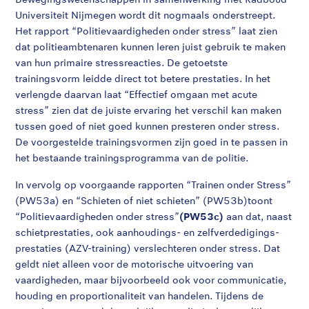
Universiteit Nijmegen wordt dit nogmaals onderstreept.
Het rapport “Politievaardigheden onder stress” laat zien
dat politieambtenaren kunnen leren juist gebruik te maken
van hun primaire stressreacties. De getoetste
trainingsvorm leidde direct tot betere prestaties. In het
verlengde daarvan laat “Effectief omgaan met acute
stress” zien dat de juiste ervaring het verschil kan maken
tussen goed of niet goed kunnen presteren onder stress.
De voorgestelde trainingsvormen zijn goed in te passen in
het bestaande trainingsprogramma van de politie.
In vervolg op voorgaande rapporten “Trainen onder Stress”
(PW53a) en “Schieten of niet schieten” (PW53b)toont
“Politievaardigheden onder stress”
(PW53c)
aan dat, naast
schietprestaties, ook aanhoudings- en zelfverdedigings-
prestaties (AZV-training) verslechteren onder stress. Dat
geldt niet alleen voor de motorische uitvoering van
vaardigheden, maar bijvoorbeeld ook voor communicatie,
houding en proportionaliteit van handelen. Tijdens de