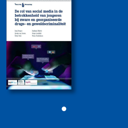
media bij de
betrokkenheid van
jongeren bij zware
drugs- en
geweldscriminaliteit
2026
Politiekunde
Politiekunde