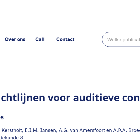
Over ons
Call
Contact
 confrontatie
ichtlijnen voor auditieve co
05
. Kerstholt, E.J.M. Jansen, A.G. van Amersfoort en A.P.A. Bro
itiekunde 8