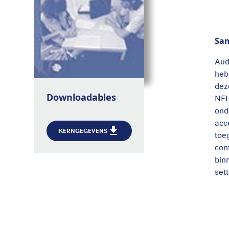
Sa
Aud
heb
dez
Downloadables
NFI
ond
acc
KERNGEGEVENS
toe
con
bin
sett