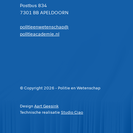
Postbus 834
7301 BB APELDOORN
politieenwetenschap@
politieacademie.nl
© Copyright
2026
- Politie en Wetenschap
Design
Aart Geesink
Technische realisatie
Studio Ciao