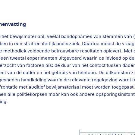
menvatting
itief bewijsmateriaal, veelal bandopnames van stemmen van 
ben in een strafrechterlijk onderzoek. Daartoe moest de vraag
e methodiek voldoende betrouwbare resultaten oplevert. Met 
 een tweetal experimenten uitgevoerd waarin de invloed op de 
erzocht van factoren als: de duur van het contact tussen dader
ent van de dader en het gebruik van telefoon. De uitkomsten zi
gesneden handleiding waarin de relevante regelgeving wordt to
frontatie met auditief bewijsmateriaal moet worden toegepast.
nen alle politiekorpsen maar kan ook andere opsporingsinstanti
ing.