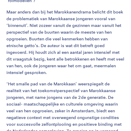
‘rolmodellen’?
Maar anders dan bij het Marokkanendrama belicht dit boek
de problematiek van Marokkaanse jongeren vooral van
‘binnenuit’. Niet zozeer vanuit de gezinnen maar vanuit het
perspectief van de buurten waarin de meeste van hen
opgroeien. Buurten die veel kenmerken hebben van
etnische getto’s. De auteur is wat dit betreft goed
ingevoerd. Hij houdt zich al een aantal jaren intensief met
dit vraagstuk bezig, kent alle betrokkenen en heeft met veel
van hen, ook de jongeren waar het om gaat, meermalen
intensief gesproken.
‘Het smalle pad van de Marokkaan’ weerspiegelt de
realiteit van het toekomstperspectief van Marokkaanse
jongeren, met name jongens van de 2de generatie. De
sociaal- maatschappelijke en culturele omgeving waarin
veel van hen opgroeien, zeker in Amsterdam, biedt een
negatieve context met overwegend ongunstige condities
voor succesvolle zelfontplooiing en positieve binding met
de Nederlandse samenleving. Ze groeien op in vergaand