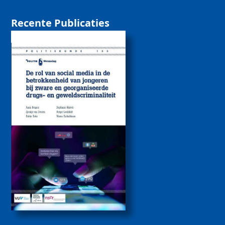
Recente Publicaties
De rol van sociale
media bij de
betrokkenheid van
jongeren bij zware
drugs- en
geweldscriminaliteit
2026
Politiekunde
Politiekunde