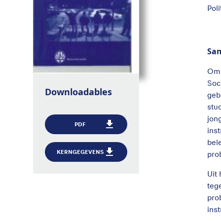
Pol
Sa
Om 
Soc
Downloadables
geb
stu
jon
PDF
ins
bel
KERNGEGEVENS
pro
Uit
teg
pro
ins