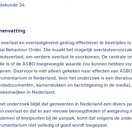
itiekunde 34
menvatting
overlast en overlastgevend gedrag effectiever te bestrijden is
ial Behaviour Order. Die maakt het mogelijk overlastveroorzak
iedsverbod, om verdere overlast te voorkomen. De centrale on
die is of de ASBO toegevoegde waarde zou kunnen hebben voo
geren. Daarvoor is niet alleen gekeken naar effecten van ASB
trumentarium in Nederland. Voor het onderzoek is een literatu
eidsdocumenten, kamerstukken en berichtgeving in de media), 
bleemwijken in Nederland.
 het onderzoek blijkt dat gemeenten in Nederland een divers p
en overlast en dat er aan nieuwe bevoegdheden of wetgeving m
blemen of knelpunten bij de aanpak, komt dat volgens de ond
trumentarium niet volledig of goed wordt toegepast.