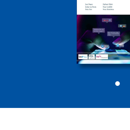
drugs- en
geweldscriminalite
2026
Politiekunde
Politiekunde