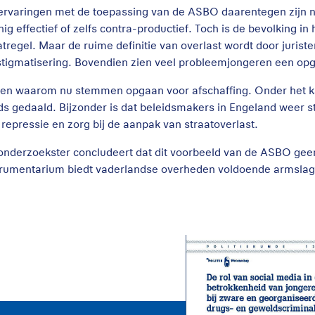
ervaringen met de toepassing van de ASBO daarentegen zijn nie
nig effectief of zelfs contra-productief. Toch is de bevolking
tregel. Maar de ruime definitie van overlast wordt door juristen
stigmatisering. Bovendien zien veel probleemjongeren een opge
en waarom nu stemmen opgaan voor afschaffing. Onder het ka
ds gedaald. Bijzonder is dat beleidsmakers in Engeland weer 
 repressie en zorg bij de aanpak van straatoverlast.
onderzoekster concludeert dat dit voorbeeld van de ASBO gee
trumentarium biedt vaderlandse overheden voldoende armslag 
De rol van sociale
media bij de
betrokkenheid van
jongeren bij zware