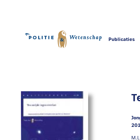
Publicaties
Home
Publicaties
Ten strijde tegen overlast
T
Jon
20
M.L