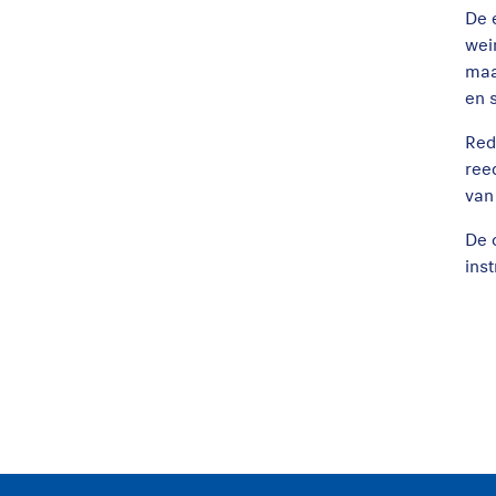
De 
wei
maa
en 
Red
ree
van
De 
ins